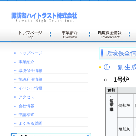
環境保全情
トップページ
事業紹介
① 副生
環境保全情報
○ 1号炉
施設利用情報
イベント情報
種類
アクセス
焼却灰、飛灰の排出基準
焼却灰
会社情報
申請様式
よくある質問
焼却灰