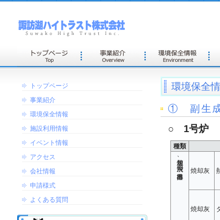
環境保全情
トップページ
事業紹介
① 副生
環境保全情報
○ 1号炉
施設利用情報
イベント情報
種類
アクセス
焼却灰、飛灰の排出基準
焼却灰
会社情報
申請様式
よくある質問
焼却灰