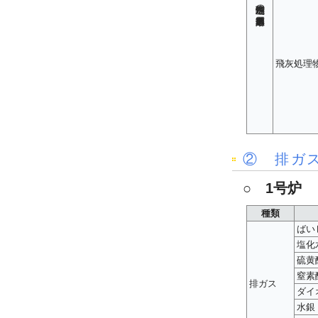
飛灰処理物の重金属類溶出基準
飛灰処理
② 排ガ
○ 1号炉
種類
ばい
塩化
硫黄
窒素
排ガス
ダイ
水銀