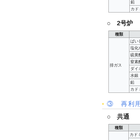
鉛
カド
○ 2号炉
種類
ばい
塩化
硫黄
窒素
排ガス
ダイ
水銀
鉛
カド
③ 再利
○ 共通
種類
カド