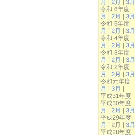
月
|
2月
|
3
令和 6年度 
月
|
2月
|
3
令和 5年度 
月
|
2月
|
3
令和 4年度 
月
|
2月
|
3
令和 3年度 
月
|
2月
|
3
令和 2年度 
月
|
2月
|
3
令和元年度 
月
|
3月
|
平成31年度
平成30年度
月
|
2月
|
3
平成29年度
月
| 2月 |
3
平成28年度