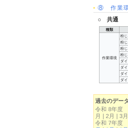
⑧ 作業
○ 共通
種類
粉じ
粉じ
粉じ
粉じ
作業環境
ダイ
ダイ
ダイ
ダイ
過去のデー
令和 8年度 
月 | 2月 | 3月
令和 7年度 