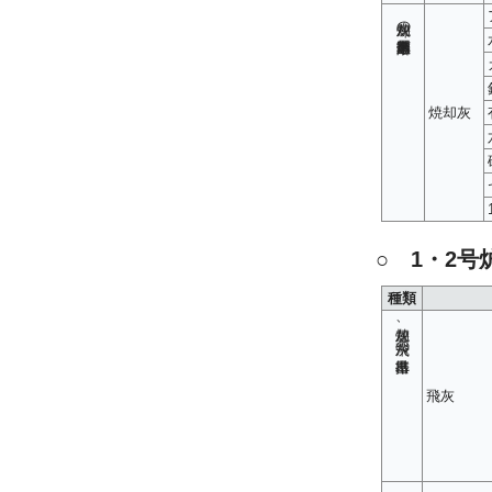
焼却灰の重金属類溶出基準
焼却灰
○ 1・2号
種類
焼却灰、飛灰の排出基準
飛灰