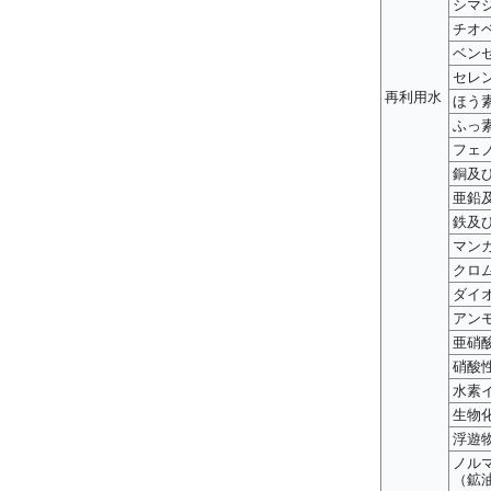
シマ
チオ
ベン
セレ
再利用水
ほう
ふっ
フェ
銅及
亜鉛
鉄及
マン
クロ
ダイ
アン
亜硝
硝酸
水素
生物
浮遊
ノル
（鉱