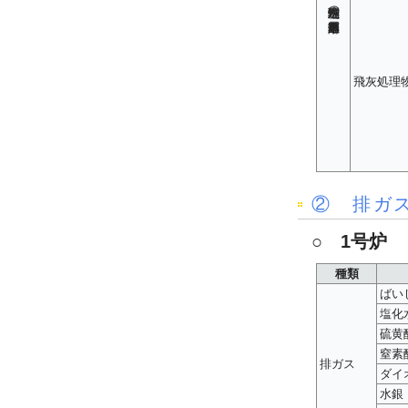
飛灰処理物の重金属類溶出基準
飛灰処理
② 排ガ
○ 1号炉
種類
ばい
塩化
硫黄
窒素
排ガス
ダイ
水銀