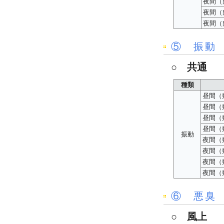
夜間（
夜間（
夜間（
⑤ 振動
○ 共通
種類
昼間（
昼間（
昼間（
昼間（
振動
夜間（
夜間（
夜間（
夜間（
⑥ 悪臭
○ 風上