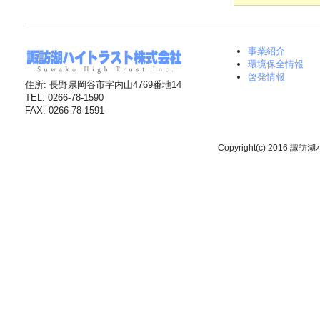
事業紹介
環境保全情報
啓発情報
住所: 長野県岡谷市字内山4769番地14
TEL: 0266-78-1590
FAX: 0266-78-1591
Copyright(c) 2016 諏訪