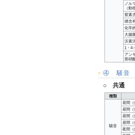
ノル
（動
窒素
燐含
化学
大腸
沃素
1・4
アン
亜硝
④ 騒音
○ 共通
種類
昼間（
昼間（
昼間（
昼間（
騒音
夜間（