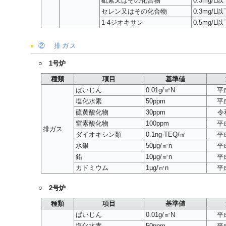
砒素又はその化合物
0.3mg/L以
セレン又はその化合物
0.3mg/L以
1-4ジオキサン
0.5mg/L以
② 排ガス
○ 1号炉
種類
項目
基準値
ばいじん
0.01g/㎥N
平
塩化水素
50ppm
平
硫黄酸化物
30ppm
令
窒素酸化物
100ppm
平
排ガス
ダイオキシン類
0.1ng-TEQ/㎥
平
水銀
50μg/㎥n
平
鉛
10μg/㎥n
平
カドミウム
1μg/㎥n
平
○ 2号炉
種類
項目
基準値
ばいじん
0.01g/㎥N
平
塩化水素
50ppm
平