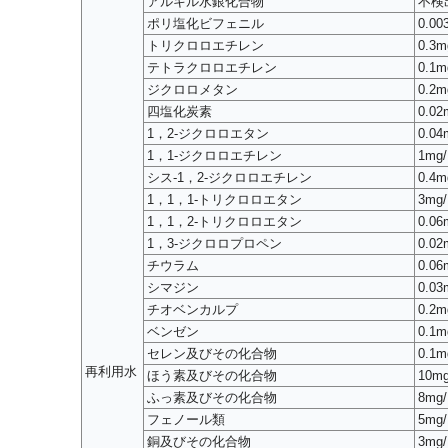
アルキル水銀化合物
不検
ポリ塩化ビフェニル
0.00
トリクロロエチレン
0.3m
テトラクロロエチレン
0.1m
ジクロロメタン
0.2m
四塩化炭素
0.02
1，2-ジクロロエタン
0.04
1，1-ジクロロエチレン
1mg/
シス-1，2-ジクロロエチレン
0.4m
1，1，1-トリクロロエタン
3mg/
1，1，2-トリクロロエタン
0.06
1，3-ジクロロプロペン
0.02
チウラム
0.06
シマジン
0.03
チオベンカルプ
0.2m
ベンゼン
0.1m
セレン及びその化合物
0.1m
再利用水
ほう素及びその化合物
10mg
ふっ素及びその化合物
8mg/
フェノール類
5mg/
銅及びその化合物
3mg/