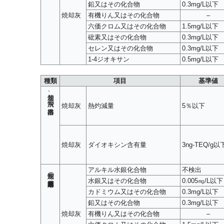
鉛又はその化合物
0.3mg/L以下
焼却灰
有機りん又はその化合物
–
六価クロム又はその化合物
1.5mg/L以下
砒素又はその化合物
0.3mg/L以下
セレン又はその化合物
0.3mg/L以下
1-4ジオキサン
0.5mg/L以下
種類
項目
基準値
焼却灰、飛灰の排出基準
焼却灰
熱灼減量
5％以下
焼却灰
ダイオキシン含有量
3ng-TEQ/g以
アルキル水銀化合物
不検出
焼却灰の重金属類溶出基準
水銀又はその化合物
0.005㎎/L以下
カドミウム又はその化合物
0.3mg/L以下
鉛又はその化合物
0.3mg/L以下
焼却灰
有機りん又はその化合物
–