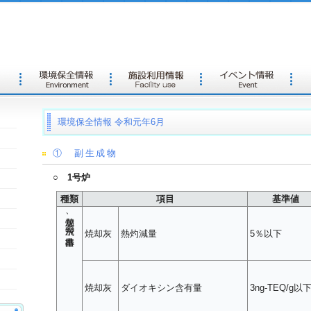
環境保全情報 令和元年6月
① 副生成物
○ 1号炉
種類
項目
基準値
焼却灰、飛灰の排出基準
焼却灰
熱灼減量
5％以下
焼却灰
ダイオキシン含有量
3ng-TEQ/g以