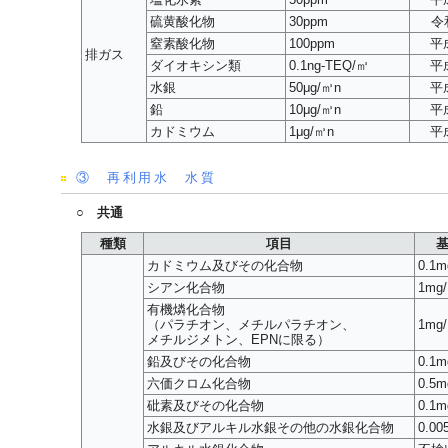
硫黄酸化物
30ppm
令
窒素酸化物
100ppm
平
排ガス
ダイオキシン類
0.1ng-TEQ/㎥
平
水銀
50μg/㎥n
平
鉛
10μg/㎥n
平
カドミウム
1μg/㎥n
平
③ 再利用水 水質
○ 共通
種類
項目
カドミウム及びその化合物
0.1m
シアン化合物
1mg/
有機燐化合物
（パラチオン、メチルパラチオン、
1mg/
メチルジメトン、EPNに限る）
鉛及びその化合物
0.1m
六価クロム化合物
0.5m
砒素及びその化合物
0.1m
水銀及びアルキル水銀その他の水銀化合物
0.00