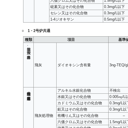
六価クロム又はその化合物
1.5mg/L以下
砒素又はその化合物
0.3mg/L以下
セレン又はその化合物
0.3mg/L以下
1-4ジオキサン
0.5mg/L以下
○ 1・2号炉共通
種類
項目
基準
焼却灰、飛灰の排出基準
飛灰
ダイオキシン含有量
3ng-TEQ/
アルキル水銀化合物
不検出
飛灰処理物の重金属類溶出基準
水銀又はその化合物
0.005㎎/
カドミウム又はその化合物
0.3mg/L以
鉛又はその化合物
0.3mg/L以
飛灰処理物
有機りん又はその化合物
–
六価クロム又はその化合物
1.5mg/L以