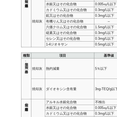
水銀又はその化合物
0.005㎎/L以下
カドミウム又はその化合物
0.3mg/L以下
鉛又はその化合物
0.3mg/L以下
焼却灰
有機りん又はその化合物
–
六価クロム又はその化合物
1.5mg/L以下
砒素又はその化合物
0.3mg/L以下
セレン又はその化合物
0.3mg/L以下
1-4ジオキサン
0.5mg/L以下
種類
項目
基準値
焼却灰、飛灰の排出基準
焼却灰
熱灼減量
5％以下
焼却灰
ダイオキシン含有量
3ng-TEQ/g以
アルキル水銀化合物
不検出
焼却灰の重金属類溶出基準
水銀又はその化合物
0.005㎎/L以下
カドミウム又はその化合物
0.3mg/L以下