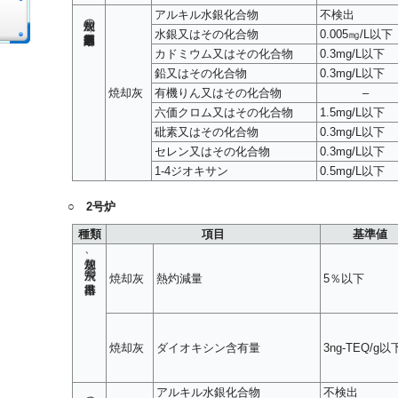
アルキル水銀化合物
不検出
焼却灰の重金属類溶出基準
水銀又はその化合物
0.005㎎/L以下
カドミウム又はその化合物
0.3mg/L以下
鉛又はその化合物
0.3mg/L以下
焼却灰
有機りん又はその化合物
–
六価クロム又はその化合物
1.5mg/L以下
砒素又はその化合物
0.3mg/L以下
セレン又はその化合物
0.3mg/L以下
1-4ジオキサン
0.5mg/L以下
○ 2号炉
種類
項目
基準値
焼却灰、飛灰の排出基準
焼却灰
熱灼減量
5％以下
焼却灰
ダイオキシン含有量
3ng-TEQ/g以
アルキル水銀化合物
不検出
焼却灰の重金属類溶出基準