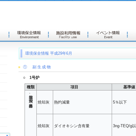
環境保全情報 平成29年6月
① 副生成物
○ 1号炉
種類
項目
基準値
焼却灰、飛灰の排出基準
焼却灰
熱灼減量
5％以下
焼却灰
ダイオキシン含有量
3ng-TEQ/g