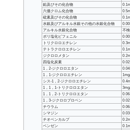
鉛及びその化合物
0.1
六価クロム化合物
0.5
砒素及びその化合物
0.1
水銀及びアルキル水銀その他の水銀化合物
0.0
アルキル水銀化合物
不検
ポリ塩化ビフェニル
0.0
トリクロロエチレン
0.3
テトラクロロエチレン
0.1
ジクロロメタン
0.2
四塩化炭素
0.0
1，2-ジクロロエタン
0.0
1，1-ジクロロエチレン
1mg
シス-1，2-ジクロロエチレン
0.4
1，1，1-トリクロロエタン
3mg
1，1，2-トリクロロエタン
0.0
1，3-ジクロロプロペン
0.0
チウラム
0.0
シマジン
0.0
チオベンカルプ
0.2
ベンゼン
0.1