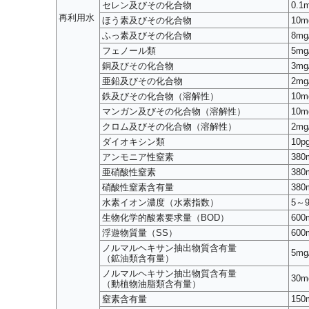
セレン及びその化合物
0.1
再利用水
ほう素及びその化合物
10m
ふっ素及びその化合物
8mg
フェノール類
5mg
銅及びその化合物
3mg
亜鉛及びその化合物
2mg
鉄及びその化合物（溶解性）
10m
マンガン及びその化合物（溶解性）
10m
クロム及びその化合物（溶解性）
2mg
ダイオキシン類
10p
アンモニア性窒素
380
亜硝酸性窒素
380
硝酸性窒素含有量
380
水素イオン濃度（水素指数）
5～9
生物化学的酸素要求量（BOD）
600
浮遊物質量（SS）
600
ノルマルヘキサン抽出物質含有量
5mg
（鉱油類含有量）
ノルマルヘキサン抽出物質含有量
30m
（動植物油脂類含有量）
窒素含有量
150