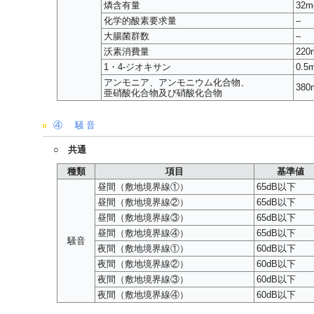
燐含有量
32m
化学的酸素要求量
–
大腸菌群数
–
沃素消費量
220
1・4-ジオキサン
0.5
アンモニア、アンモニウム化合物、
380
亜硝酸化合物及び硝酸化合物
④ 騒音
○ 共通
種類
項目
基準値
昼間（敷地境界線①）
65dB以下
昼間（敷地境界線②）
65dB以下
昼間（敷地境界線③）
65dB以下
昼間（敷地境界線④）
65dB以下
騒音
夜間（敷地境界線①）
60dB以下
夜間（敷地境界線②）
60dB以下
夜間（敷地境界線③）
60dB以下
夜間（敷地境界線④）
60dB以下