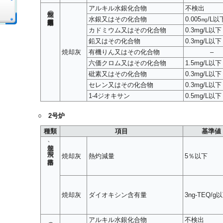
アルキル水銀化合物
不検出
焼却灰の重金属類溶出基準
水銀又はその化合物
0.005㎎/L以
カドミウム又はその化合物
0.3mg/L以下
鉛又はその化合物
0.3mg/L以下
焼却灰
有機りん又はその化合物
–
六価クロム又はその化合物
1.5mg/L以下
砒素又はその化合物
0.3mg/L以下
セレン又はその化合物
0.3mg/L以下
1-4ジオキサン
0.5mg/L以下
○ 2号炉
種類
項目
基準値
焼却灰、飛灰の排出基準
焼却灰
熱灼減量
5％以下
焼却灰
ダイオキシン含有量
3ng-TEQ/g
アルキル水銀化合物
不検出
焼却灰の重金属類溶出基準