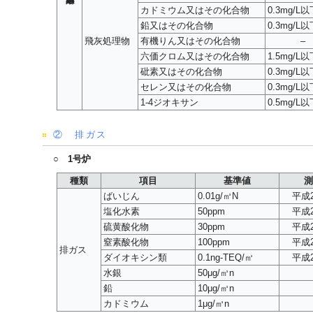
カドミウム又はその化合物
0.3mg/L以
鉛又はその化合物
0.3mg/L以
飛灰処理物
有機りん又はその化合物
–
六価クロム又はその化合物
1.5mg/L以
砒素又はその化合物
0.3mg/L以
セレン又はその化合物
0.3mg/L以
1-4ジオキサン
0.5mg/L以
② 排ガス
○ 1号炉
種類
項目
基準値
測
ばいじん
0.01g/㎥N
平成
塩化水素
50ppm
平成
硫黄酸化物
30ppm
平成
窒素酸化物
100ppm
平成
排ガス
ダイオキシン類
0.1ng-TEQ/㎥
平成
水銀
50μg/㎥n
鉛
10μg/㎥n
カドミウム
1μg/㎥n