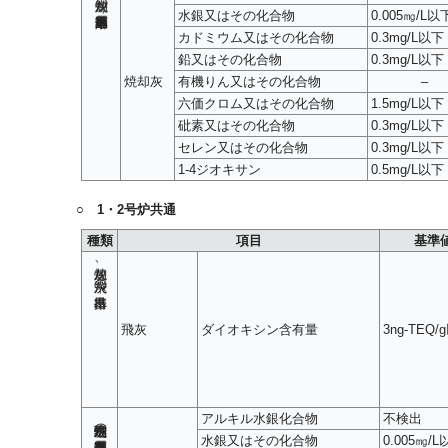
水銀又はその化合物
0.005㎎/L以
カドミウム又はその化合物
0.3mg/L以下
鉛又はその化合物
0.3mg/L以下
焼却灰
有機りん又はその化合物
–
六価クロム又はその化合物
1.5mg/L以下
砒素又はその化合物
0.3mg/L以下
セレン又はその化合物
0.3mg/L以下
1-4ジオキサン
0.5mg/L以下
○ 1・2号炉共通
種類
項目
基準
焼却灰、飛灰の排出基準
飛灰
ダイオキシン含有量
3ng-TEQ/
アルキル水銀化合物
不検出
飛灰処理物の重金属類溶出基準
水銀又はその化合物
0.005㎎/