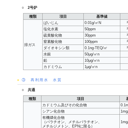
○ 2号炉
種類
項目
基準値
ばいじん
0.01g/㎥N
塩化水素
50ppm
硫黄酸化物
30ppm
窒素酸化物
100ppm
排ガス
ダイオキシン類
0.1ng-TEQ/㎥
水銀
50μg/㎥n
鉛
10μg/㎥n
カドミウム
1μg/㎥n
③ 再利用水 水質
○ 共通
種類
項目
カドミウム及びその化合物
0.1
シアン化合物
1mg
有機燐化合物
（パラチオン、メチルパラチオン、
1mg
メチルジメトン、EPNに限る）